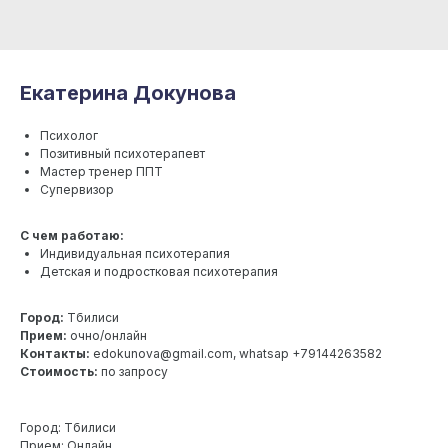
Екатерина Докунова
Психолог
Позитивный психотерапевт
Мастер тренер ППТ
Супервизор
С чем работаю:
Индивидуальная психотерапия
Детская и подростковая психотерапия
Город:
Тбилиси
Прием:
очно/онлайн
Контакты:
edokunova@gmail.com, whatsap +79144263582
Стоимость:
по запросу
Город: Тбилиси
Прием: Онлайн