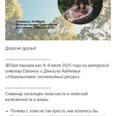
Дорогие друзья!
〰️〰️〰️〰️〰️〰️〰️〰️〰️〰️〰️
🤩Приглашаем вас 8–9 июля 2025 года на
авторский
семинар Евгении и Даниила Авдеевых
«Удовольствие: неочевидный ресурс»
〰️〰️〰️〰️〰️〰️〰️〰️〰️〰️〰️
Семинар посвящён телесности и телесной
включённости в жизнь.
Почему с этим не так просто, как хотелось бы.