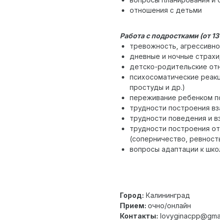
отношения с детьми
Работа с подростками (от 13 
тревожность, агрессивно
дневные и ночные страхи
детско-родительские от
психосоматические реакц
простуды и др.)
переживание ребенком п
трудности построения вз
трудности поведения и в
трудности построения от
(соперничество, ревность 
вопросы адаптации к школ
Город:
Калининград
Прием:
очно/онлайн
Контакты:
lovyginacpp@gma