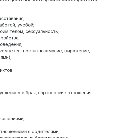
сставания;
аботой, учебой;
оим телом, сексуальность;
ройства;
оведения;
компетентности (понимание, выражение,
ями);
иктов
туплением в брак, партнерские отношения
ношениями;
отношениями с родителями;
 сопровождения беременности;