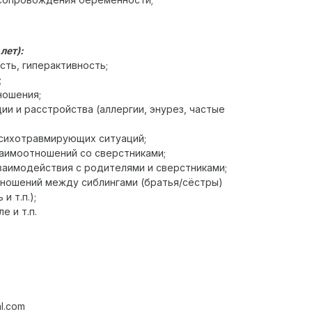
лет):
сть, гиперактивность;
;
ношения;
ии и расстройства (аллергии, энурез, частые
сихотравмирующих ситуаций;
аимоотношений со сверстниками;
заимодействия с родителями и сверстниками;
ношений между сиблингами (братья/сёстры)
и т.п.);
е и т.п.
l.com