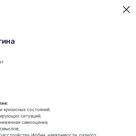
гина
вт
пия:
и кризисных состояний;
ирующих ситуаций;
аниженная самооценка;
 смыслов;
расстройства (фобии, навязчивости, разного