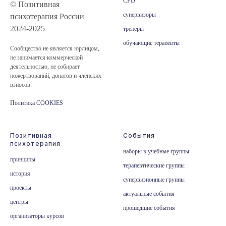
CPD
© Позитивная
супервизоры
психотерапия России
2024-2025
тренеры
обучающие терапевты
Сообщество не является юрлицом,
не занимается коммерческой
деятельностью, не собирает
пожертвований, донатов и членских
взносов.
Политика COOKIES
Позитивная
События
психотерапия
наборы в учебные группы
принципы
терапевтические группы
история
супервизионные группы
проекты
актуальные события
центры
прошедшие события
организаторы курсов