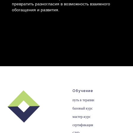
превратить разногласия в возможность взаимного
обогащения и развития.
Обучение
путь в терапии
базовый курс
мастер-курс
сертификация