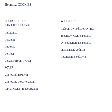
Политика COOKIES
Позитивная
События
психотерапия
наборы в учебные группы
принципы
терапевтические группы
история
супервизионные группы
проекты
актуальные события
центры
прошедшие события
организаторы курсов
WAPP
этический комитет
этические рекомендации
юридическая информация